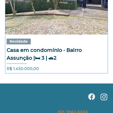
Novidade
Casa em condomínio - Bairro
Assunção |🛏️ 3 | 🚗2
Preço
R$ 1.450.000,00
(51) 3061-6665