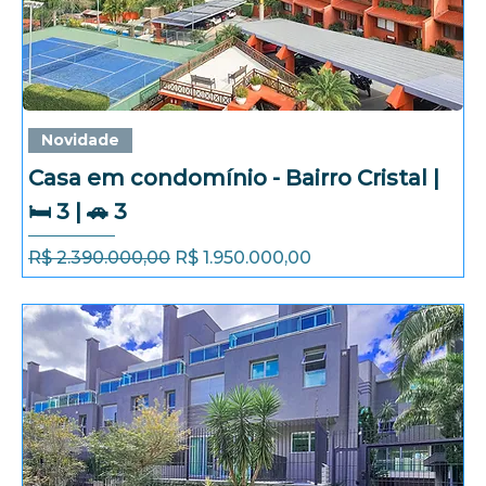
Novidade
Casa em condomínio - Bairro Cristal |
🛏️ 3 | 🚗 3
Preço normal
Preço promocional
R$ 2.390.000,00
R$ 1.950.000,00