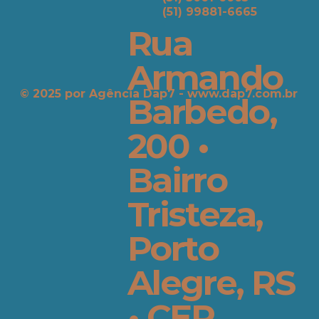
(51) 99881-6665
Rua
Armando
© 2025 por ​Agência Dap7 -
www.dap7.com.br
Barbedo,
200 •
Bairro
Tristeza,
Porto
Alegre, RS
• CEP