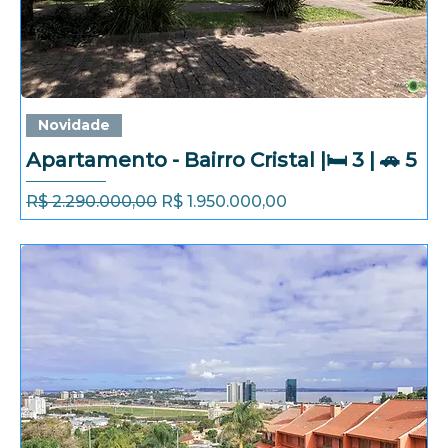
Novidade
Apartamento - Bairro Cristal |🛏️ 3 | 🚗 5
Preço normal
Preço promocional
R$ 2.290.000,00
R$ 1.950.000,00