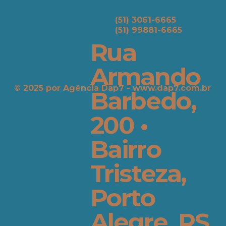
(51) 3061-6665
(51) 99881-6665
Rua
Armando
© 2025 por ​Agência Dap7 -
www.dap7.com.br
Barbedo,
200 •
Bairro
Tristeza,
Porto
Alegre, RS