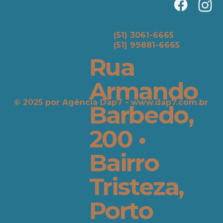
(51) 3061-6665
(51) 99881-6665
Rua
Armando
© 2025 por ​Agência Dap7 -
www.dap7.com.br
Barbedo,
200 •
Bairro
Tristeza,
Porto