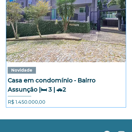
Novidade
Casa em condomínio - Bairro
Assunção |🛏️ 3 | 🚗2
Preço
R$ 1.450.000,00